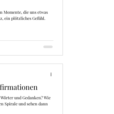
en Momente, die uns etwas
z, ein plötzliches Gefühl.
firmationen
e Wörter und Gedanken? Wie
ven Spirale und sehen dann