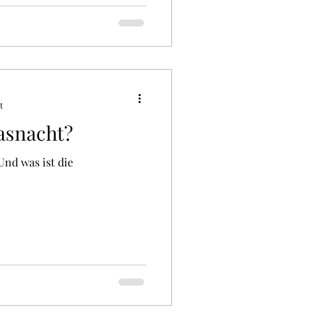
t
asnacht?
nd was ist die